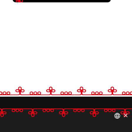
uskoda
×
lgi vald,
ESTONIAN