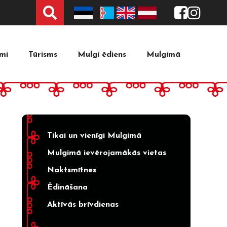
Tekstist
mi
Tūrisms
Mulgi ēdiens
Mulgimā
Tikai un vienīgi Mulgimā
Mulgimā ievērojamākās vietas
Naktsmītnes
Ēdināšana
Aktīvās brīvdienas