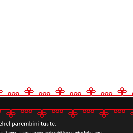
Mulgimaa Arend
lehel parembini tüüte.
Leerimaja, Kulla küla, Mu
69509 Viljandi maakond
seks. Samuti jagame teavet meie saidi kasutamise kohta oma