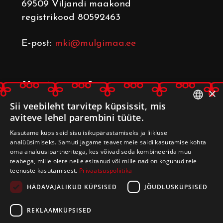
69509 Viljandi maakond
registrikood 80592463
E-post:
mki@mulgimaa.ee
Mulgimaa Arenduskoda
×
Leerimaja
, Kulla küla, Mulgi vald
Sii veebileht tarvitep küpsissit, mis
aviteve lehel parembini tüüte.
69509 Viljandi maakond
ESTONIAN
registrikood 80233014
Kasutame küpsiseid sisu isikupärastamiseks ja liikluse
ENGLISH
analüüsimiseks. Samuti jagame teavet meie saidi kasutamise kohta
oma analüüsipartneritega, kes võivad seda kombineerida muu
E-post:
arenduskoda@mulgimaa.ee
teabega, mille olete neile esitanud või mille nad on kogunud teie
teenuste kasutamisest.
Privaatsuspoliitika
HÄDAVAJALIKUD KÜPSISED
JÕUDLUSKÜPSISED
REKLAAMKÜPSISED