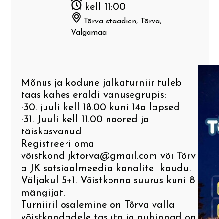
kell 11:00
Mulgi tooted. Mulgi toit. Tehtud
Arhitektuur
V Lilli – Karksi – Kärstna – Riidaja –
Mulgi Söögi Festival
Mulgimaal!
Temaatilisi uurimistöid
Leebiku– Pikasilla
Tõrva staadion, Tõrva,
Valgamaa
Rahvaluule ja pärimus
Mulgimaa peremäng
Teekonnad
VI Õisu sepikoda – Õisu mõis –
matkarada – Halliste – Kosksilla –
Mulgi kirjandus ja muusika
Abja-Paluoja – Penuja
Mulgi Mälumäng
Linnad ja alevid
Mõnus ja kodune jalkaturniir tuleb
Mulgikeelne ajaleht
taas kahes eraldi vanusegrupis:
VII Mulgimaa puuskulptuurid
Top 20 Mulgimaal
-30. juuli kell 18.00 kuni 14a lapsed
Mulgikeelsed uudised
-31. Juuli kell 11.00 noored ja
VIII Liivimaa Jakobitee
täiskasvanud
Mulgikeelne Täheke
Registreeri oma
IX Via Livonica väike ring
võistkond
jktorva@gmail.com
või
Tõrv
a JK sotsiaalmeedia kanalite
kaudu.
Mulkide Almanak
X Helisev Via Livonica
Väljakul 5+1. Võistkonna suurus kuni 8
mängijat.
Turniiril osalemine on Tõrva valla
XI Kitzbergi radadel
võistkondadele tasuta ja auhinnad on