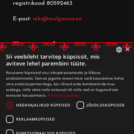
registrikood 80592463
E-post:
mki@mulgimaa.ee
Mulgimaa Arenduskoda
×
Leerimaja
, Kulla küla, Mulgi vald
Sii veebileht tarvitep küpsissit, mis
aviteve lehel parembini tüüte.
69509 Viljandi maakond
ESTONIAN
registrikood 80233014
Kasutame küpsiseid sisu isikupärastamiseks ja liikluse
ENGLISH
analüüsimiseks. Samuti jagame teavet meie saidi kasutamise kohta
oma analüüsipartneritega, kes võivad seda kombineerida muu
E-post:
arenduskoda@mulgimaa.ee
teabega, mille olete neile esitanud või mille nad on kogunud teie
teenuste kasutamisest.
Privaatsuspoliitika
HÄDAVAJALIKUD KÜPSISED
JÕUDLUSKÜPSISED
REKLAAMKÜPSISED
FUNKTSIONAALSED KÜPSISED