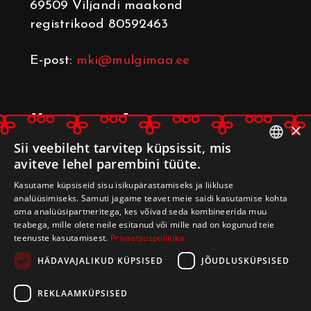
69509 Viljandi maakond
registrikood 80592463
E-post:
mki@mulgimaa.ee
Mulgimaa Arenduskoda
×
Leerimaja
, Kulla küla, Mulgi vald
Sii veebileht tarvitep küpsissit, mis
aviteve lehel parembini tüüte.
69509 Viljandi maakond
ESTONIAN
registrikood 80233014
Kasutame küpsiseid sisu isikupärastamiseks ja liikluse
ENGLISH
analüüsimiseks. Samuti jagame teavet meie saidi kasutamise kohta
oma analüüsipartneritega, kes võivad seda kombineerida muu
E-post:
arenduskoda@mulgimaa.ee
teabega, mille olete neile esitanud või mille nad on kogunud teie
teenuste kasutamisest.
Privaatsuspoliitika
HÄDAVAJALIKUD KÜPSISED
JÕUDLUSKÜPSISED
REKLAAMKÜPSISED